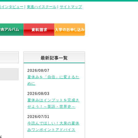
長インタビュー
|
東進ハイスクール
|
サイトマップ
最新記事一覧
2026/08/07
夏休みを「自信」に変えるた
めに
2026/08/03
夏休みはインプットを完成さ
せよう！～英語・世界史～
2026/07/31
今読んでほしい！大泉の夏休
みワンポイントアドバイス
ん。