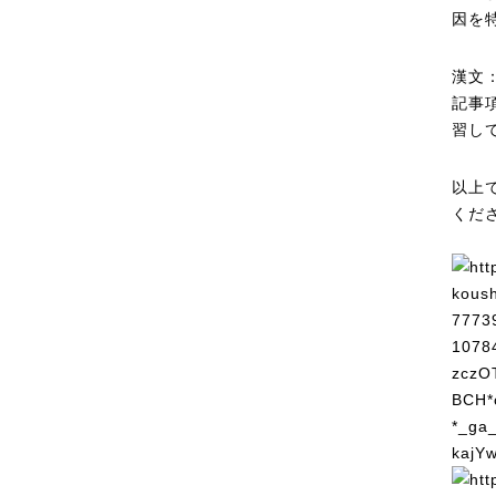
因を
漢文
記事
習し
以上
くだ