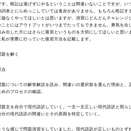
です。暗記は逃げずにやるということは間違いないことですが、い
動詞表とにらめっこしていては進歩がありません。もちろん暗記す
妥協なくやってほしいとは思いますが、演習にどんどんチャレンジ
いことにはアウトプットがいつまでたってもできません。勇気を出
踏み出した方にはさらに復習というものを大切にしてほしいと思い
に私が実際に行っていた復習方法を記載します。
問題を解く
採点
問題についての解答解説を読み、間違いの選択肢を選んだ理由と、
ためのプロセスの確認。
問題文を自分で現代語訳していく。一文一文正しい現代語訳と照ら
自分の現代語訳の間違いとその原因を特定していく。
ような感じで問題演習をしていました。現代語訳が正しいものとず