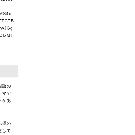
国語の
ーマで
トがあ
志望の
意して