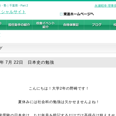
｜千葉県 - Part 2
永瀬昭幸 理事
グ
ログ
6年 7月 22日 日本史の勉強
こんにちは！大学2年の野崎です！
夏休みには社会科の勉強は欠かせませんよね！
学受験の日本史は、ただ年号を暗記するだけでは高得点は狙えませ