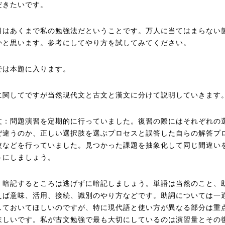
だきたいです。
目はあくまで私の勉強法だということです。万人に当てはまらない
かと思います。参考にしてやり方を試してみてください。
では本題に入ります。
に関してですが当然現代文と古文と漢文に分けて説明していきます
文：問題演習を定期的に行っていました。復習の際にはそれぞれの
ぜ違うのか、正しい選択肢を選ぶプロセスと誤答した自らの解答プ
較などを行っていました。見つかった課題を抽象化して同じ間違い
うにしましょう。
：暗記するところは逃げずに暗記しましょう。単語は当然のこと、
えば意味、活用、接続、識別のやり方などです。助詞については一
しておいてほしいのですが、特に現代語と使い方が異なる部分は重
ほしいです。私が古文勉強で最も大切にしているのは演習量とその