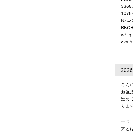
20
こん
勉強
進め
りま
一つ
方と