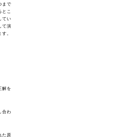
つまで
るとこ
してい
して演
ます。
正解を
し合わ
れた原