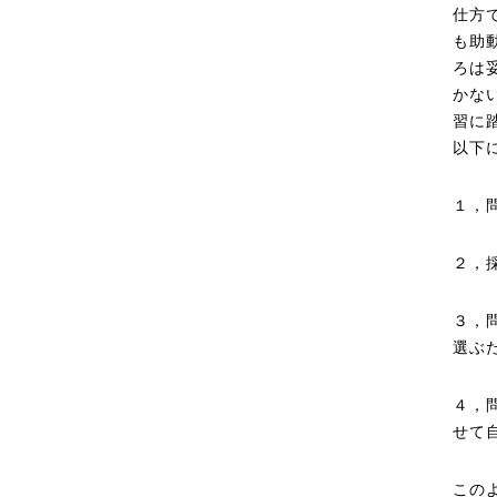
仕方
も助
ろは
かな
習に
以下
１，
２，
３，
選ぶ
４，
せて
この