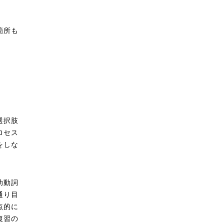
箇所も
。
選択肢
ロセス
をしな
助動詞
通り目
点的に
復習の