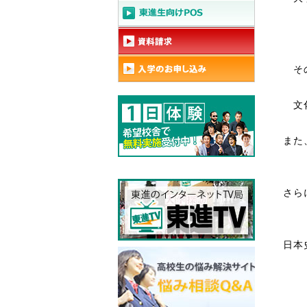
そ
文
また
さら
日本