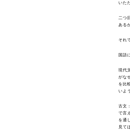
いた
二つ
ある
それ
国語
現代
がな
を比
いよ
古文
で言
を通
見て