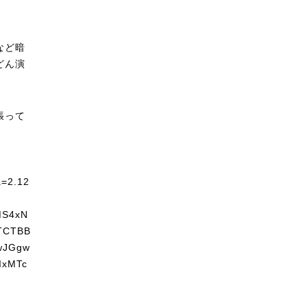
など暗
どん演
張って