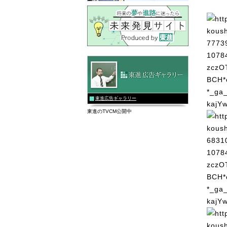
東進広告ギャラリー
東進のTVCM公開中