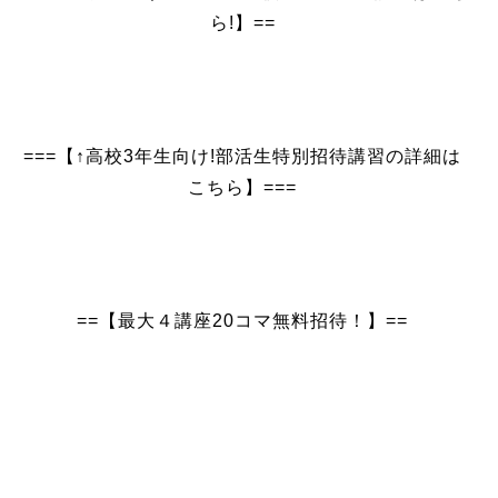
ら!】==
===【↑高校3年生向け!部活生特別招待講習の詳細は
こちら】===
==【最大４講座20コマ無料招待！】==