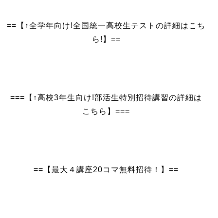
==【↑全学年向け!全国統一高校生テストの詳細はこち
ら!】==
===【↑高校3年生向け!部活生特別招待講習の詳細は
こちら】===
==【最大４講座20コマ無料招待！】==