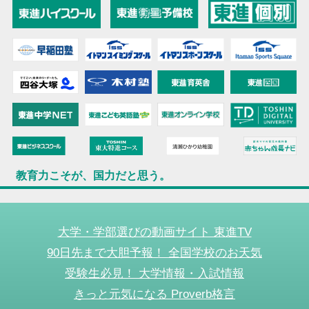
教育力こそが、国力だと思う。
大学・学部選びの動画サイト 東進TV
90日先まで大胆予報！ 全国学校のお天気
受験生必見！ 大学情報・入試情報
きっと元気になる Proverb格言