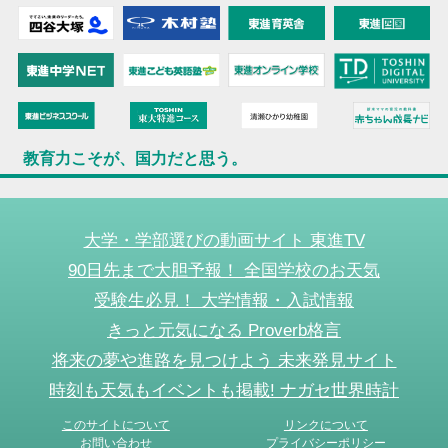
教育力こそが、国力だと思う。
大学・学部選びの動画サイト 東進TV
90日先まで大胆予報！ 全国学校のお天気
受験生必見！ 大学情報・入試情報
きっと元気になる Proverb格言
将来の夢や進路を見つけよう 未来発見サイト
時刻も天気もイベントも掲載! ナガセ世界時計
このサイトについて
リンクについて
お問い合わせ
プライバシーポリシー