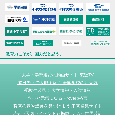
教育力こそが、国力だと思う。
大学・学部選びの動画サイト 東進TV
90日先まで大胆予報！ 全国学校のお天気
受験生必見！ 大学情報・入試情報
きっと元気になる Proverb格言
将来の夢や進路を見つけよう 未来発見サイト
時刻も天気もイベントも掲載! ナガセ世界時計