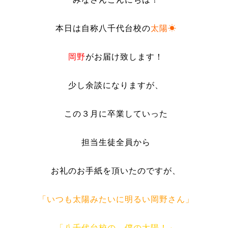
本
日は自称八千代台校の
太陽☀
岡野
がお届け致します！
少し余談になりますが、
この３月に卒業していった
担当生徒全員から
お礼のお手紙を頂いたのですが、
「
いつも太陽みたいに明るい岡野さん」
「八千代台校の、僕の太陽！」