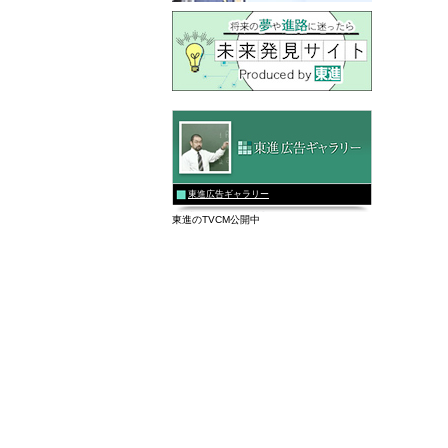
東進広告ギャラリー
東進のTVCM公開中