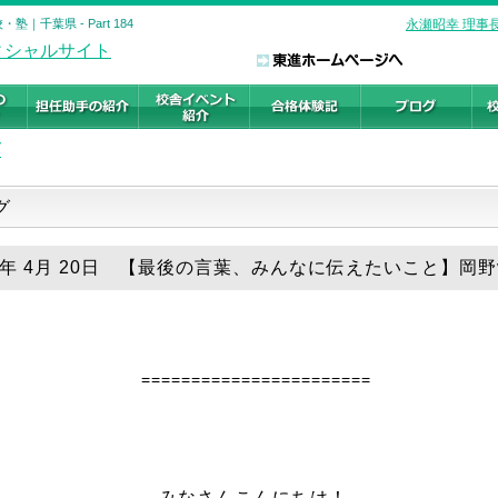
千葉県 - Part 184
永瀬昭幸 理事
グ
ログ
18年 4月 20日 【最後の言葉、みんなに伝えたいこと】岡野v
=======================
みなさんこんにちは！