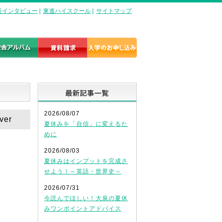
長インタビュー
|
東進ハイスクール
|
サイトマップ
最新記事一覧
2026/08/07
er
夏休みを「自信」に変えるた
めに
2026/08/03
夏休みはインプットを完成さ
せよう！～英語・世界史～
2026/07/31
今読んでほしい！大泉の夏休
みワンポイントアドバイス