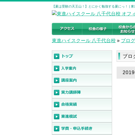
【夏は受験の天王山！】とにかく勉強する夏にっ！ | 
東進ハイスクール 八千代台校
»
ブロ
ブロ
20