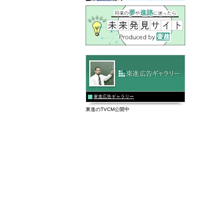
東進広告ギャラリー
東進のTVCM公開中