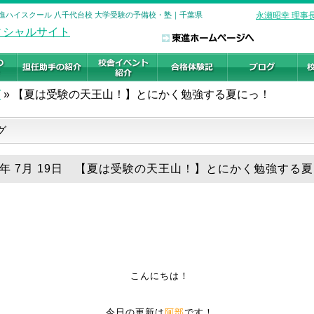
東進ハイスクール 八千代台校 大学受験の予備校・塾｜千葉県
永瀬昭幸 理事
グ
»
【夏は受験の天王山！】とにかく勉強する夏にっ！
グ
19年 7月 19日 【夏は受験の天王山！】とにかく勉強する
こんにちは！
今日の更新は
阿部
です！