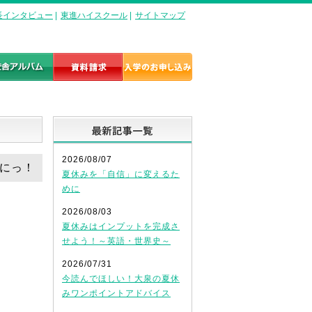
長インタビュー
|
東進ハイスクール
|
サイトマップ
最新記事一覧
2026/08/07
夏にっ！
夏休みを「自信」に変えるた
めに
2026/08/03
夏休みはインプットを完成さ
せよう！～英語・世界史～
2026/07/31
今読んでほしい！大泉の夏休
みワンポイントアドバイス