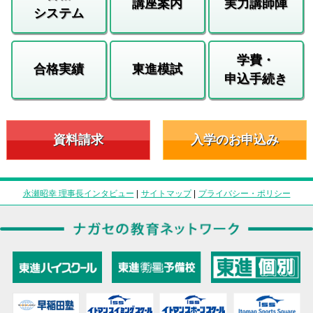
講座案内
実力講師陣
システム
学費・
合格実績
東進模試
申込手続き
資料請求
入学のお申込み
永瀬昭幸 理事長インタビュー
|
サイトマップ
|
プライバシー・ポリシー