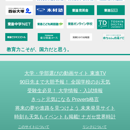
教育力こそが、国力だと思う。
大学・学部選びの動画サイト 東進TV
90日先まで大胆予報！ 全国学校のお天気
受験生必見！ 大学情報・入試情報
きっと元気になる Proverb格言
将来の夢や進路を見つけよう 未来発見サイト
時刻も天気もイベントも掲載! ナガセ世界時計
このサイトについて
リンクについて