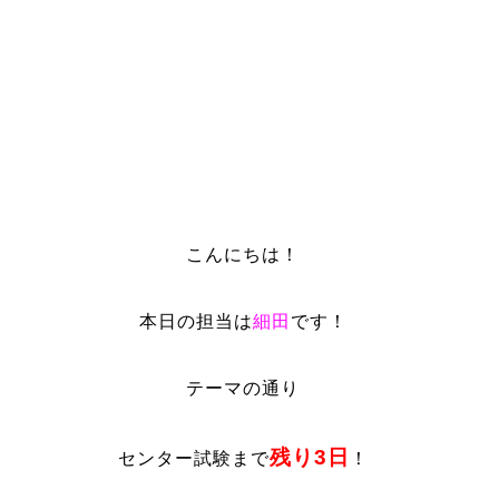
こんにちは！
本日の担当は
細田
です！
テーマの通り
残り3日
センター試験まで
！