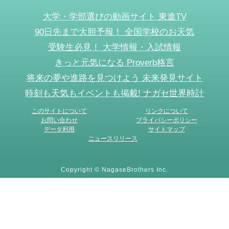
大学・学部選びの動画サイト 東進TV
90日先まで大胆予報！ 全国学校のお天気
受験生必見！ 大学情報・入試情報
きっと元気になる Proverb格言
将来の夢や進路を見つけよう 未来発見サイト
時刻も天気もイベントも掲載! ナガセ世界時計
このサイトについて
リンクについて
お問い合わせ
プライバシーポリシー
データ利用
サイトマップ
ニュースリリース
Copyright © NagaseBrothers Inc.