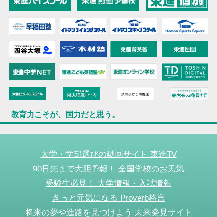
教育力こそが、国力だと思う。
大学・学部選びの動画サイト 東進TV
90日先まで大胆予報！ 全国学校のお天気
受験生必見！ 大学情報・入試情報
きっと元気になる Proverb格言
将来の夢や進路を見つけよう 未来発見サイト