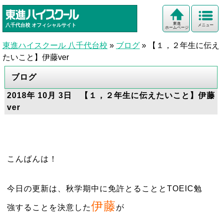
東進
八千代台校
オフィシャルサイト
メニュー
ホームページ
東進ハイスクール 八千代台校
»
ブログ
»
【１，２年生に伝え
たいこと】伊藤ver
ブログ
2018年 10月 3日 【１，２年生に伝えたいこと】伊藤
ver
こんばんは！
今日の更新は、秋学期中に免許とることとTOEIC勉
伊藤
強することを決意した
が