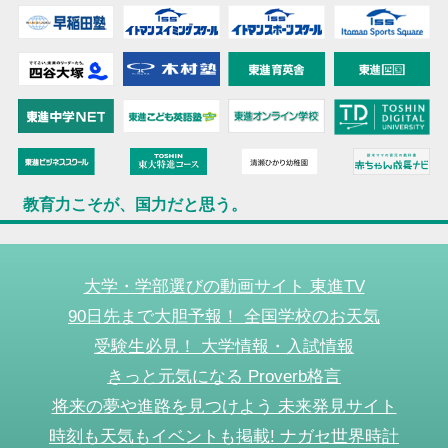
教育力こそが、国力だと思う。
大学・学部選びの動画サイト 東進TV
90日先まで大胆予報！ 全国学校のお天気
受験生必見！ 大学情報・入試情報
きっと元気になる Proverb格言
将来の夢や進路を見つけよう 未来発見サイト
時刻も天気もイベントも掲載! ナガセ世界時計