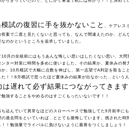
わかりきっていたので、とにかく東進で机には向かう！！と決めて
模試の復習に手を抜かないこと
は
。ケアレス
の答案で二度と見たくないと思っても、なんで間違えたのか、どん
要なのかというところを追求していました。
て10月の全統前にはもうあんな悔しい思いはしたくない思い、大問
センター対策に時間を多めに使いました。その結果か、夏休みの努
のか、10月模試で大幅に点数を伸ばし、第一志望でA判定を取るこ
した！！8月模試で思ったほど夏休みの結果が出なかった…という
力は遅れて必ず結果につながってきます
で勉強することをやめるのはすごくもったいないです！！
落ち込んでいて異常なほどのスローペースで勉強してた9月前半に
望の過去問をといていれば…ととても後悔しています。残された時
し！！勉強量でライバルに負けないように最善をつくしましょう！