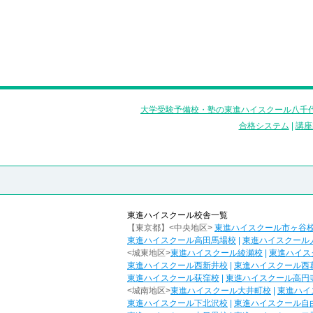
大学受験予備校・塾の東進ハイスクール八千代
合格システム
|
講座
東進ハイスクール校舎一覧
【東京都】<中央地区>
東進ハイスクール市ヶ谷
東進ハイスクール高田馬場校
|
東進ハイスクール
<城東地区>
東進ハイスクール綾瀬校
|
東進ハイス
東進ハイスクール西新井校
|
東進ハイスクール西
東進ハイスクール荻窪校
|
東進ハイスクール高円
<城南地区>
東進ハイスクール大井町校
|
東進ハイ
東進ハイスクール下北沢校
|
東進ハイスクール自