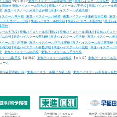
子玉川校
<東京都下>
東進ハイスクール吉祥寺南口校
|
東進ハイスクール国立校
|
東
ル田無校
東進ハイスクール調布校
|
東進ハイスクール八王子校
|
東進ハイスクール東
校
|
東進ハイスクール武蔵小金井校
|
東進ハイスクール武蔵境校
|
イスクール厚木校
|
東進ハイスクール川崎校
|
東進ハイスクール湘南台東口校
|
東進
クールたまプラーザ校
|
東進ハイスクール鶴見校
|
東進ハイスクール登戸校
|
東進ハイ
横浜校
|
クール大宮校
|
東進ハイスクール春日部校
|
東進ハイスクール川口校
|
東進ハイスク
げん台校
|
東進ハイスクール草加校
|
東進ハイスクール所沢校
|
東進ハイスクール南
スクール市川駅前校
|
東進ハイスクール稲毛海岸校
|
東進ハイスクール海浜幕張校
|
新浦安校
|
東進ハイスクール新松戸校
|
東進ハイスクール千葉校
|
東進ハイスクール
校
|
東進ハイスクール南柏校
|
東進ハイスクール八千代台校
スクール取手校
【静岡県】
東進ハイスクール静岡校
【奈良県】
東進ハイスクール奈
コース
学部吉祥寺南口校
|
東進ハイスクール勝どき駅上校
|
東進ハイスクール新百合ヶ丘校
大学入試の
完全個別カリキュラムで
総合型・学校推薦型選
東進衛星予備校
成績を大巾に伸ばす
大学受験の早稲田