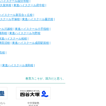
進ハイスクール国分寺校
|
久留米校
|
東進ハイスクール府中校
|
ハイスクール新百合ヶ丘校
|
スクール平塚校
|
東進ハイスクール藤沢校
|
ール川越校
|
東進ハイスクール小手指校
|
浦和校
|
東進ハイスクール与野校
東進ハイスクール柏校
|
津田沼校
|
東進ハイスクール成田駅前校
|
良校
|
|
東進ハイスクール浦和校
|
教育力こそが、国力だと思う。
抜なら
中学受験塾
塾
四谷大塚