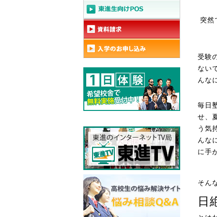
突然
受験
ない
んな
毎日
せ、
う気
んな
に手
そん
日