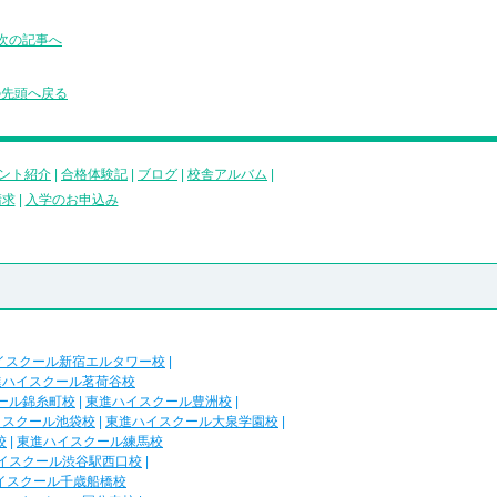
次の記事へ
の先頭へ戻る
ント紹介
|
合格体験記
|
ブログ
|
校舎アルバム
|
請求
|
入学のお申込み
イスクール新宿エルタワー校
|
進ハイスクール茗荷谷校
ール錦糸町校
|
東進ハイスクール豊洲校
|
イスクール池袋校
|
東進ハイスクール大泉学園校
|
校
|
東進ハイスクール練馬校
イスクール渋谷駅西口校
|
イスクール千歳船橋校