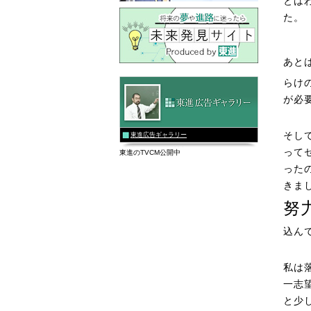
とは
た。
あと
らけ
が必
そし
東進広告ギャラリー
って
東進のTVCM公開中
った
きま
努
込ん
私は
一志
と少