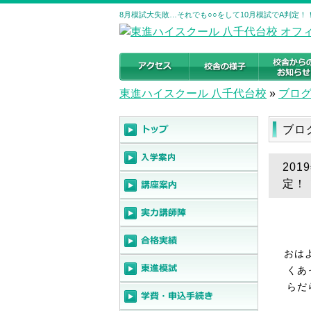
8月模試大失敗…それでも○○をして10月模試でA判定！
東進ハイスクール 八千代台校
»
ブロ
ブロ
20
定！
おは
くあ
らだ