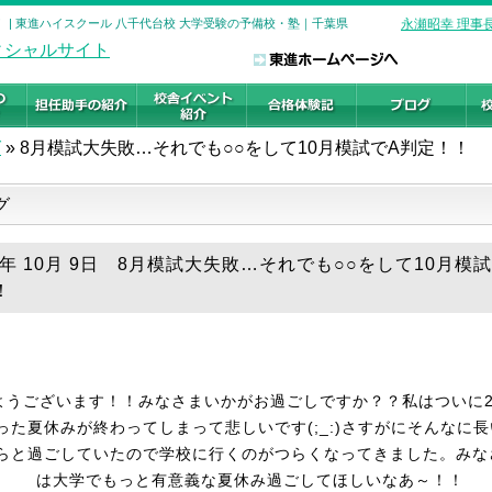
！ | 東進ハイスクール 八千代台校 大学受験の予備校・塾｜千葉県
永瀬昭幸 理事
グ
»
8月模試大失敗…それでも○○をして10月模試でA判定！！
グ
19年 10月 9日 8月模試大失敗…それでも○○をして10月模
！
ようございます！！みなさまいかがお過ごしですか？？私はついに
った夏休みが終わってしまって悲しいです(;_:)さすがにそんなに
らと過ごしていたので学校に行くのがつらくなってきました。みな
は大学でもっと有意義な夏休み過ごしてほしいなあ～！！