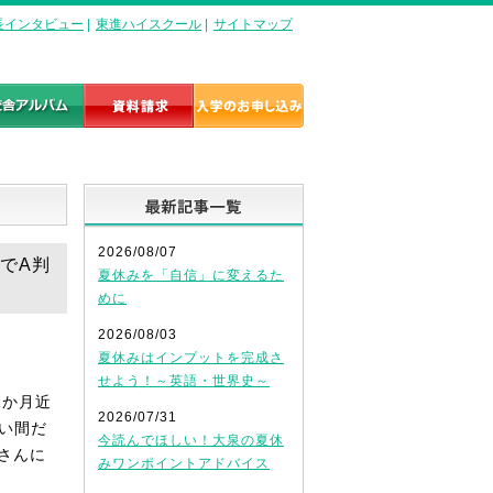
長インタビュー
|
東進ハイスクール
|
サイトマップ
最新記事一覧
2026/08/07
試でA判
夏休みを「自信」に変えるた
めに
2026/08/03
夏休みはインプットを完成さ
せよう！～英語・世界史～
2か月近
2026/07/31
長い間だ
今読んでほしい！大泉の夏休
さんに
みワンポイントアドバイス