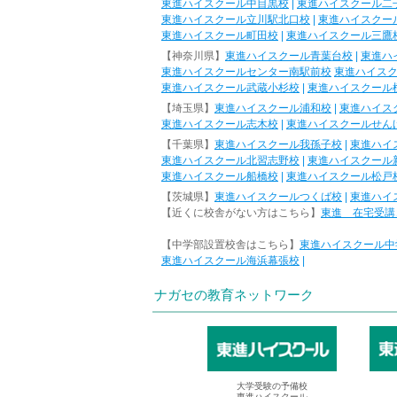
東進ハイスクール中目黒校
|
東進ハイスクール二
東進ハイスクール立川駅北口校
|
東進ハイスクー
東進ハイスクール町田校
|
東進ハイスクール三鷹
【神奈川県】
東進ハイスクール青葉台校
|
東進ハ
東進ハイスクールセンター南駅前校
東進ハイス
東進ハイスクール武蔵小杉校
|
東進ハイスクール
【埼玉県】
東進ハイスクール浦和校
|
東進ハイス
東進ハイスクール志木校
|
東進ハイスクールせん
【千葉県】
東進ハイスクール我孫子校
|
東進ハイ
東進ハイスクール北習志野校
|
東進ハイスクール
東進ハイスクール船橋校
|
東進ハイスクール松戸
【茨城県】
東進ハイスクールつくば校
|
東進ハイ
【近くに校舎がない方はこちら】
東進 在宅受講
【中学部設置校舎はこちら】
東進ハイスクール中
東進ハイスクール海浜幕張校
|
ナガセの教育ネットワーク
大学受験の予備校
東進ハイスクール