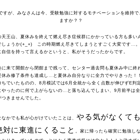
ですが、みなさんは今、受験勉強に対するモチベーションを維持で
ますか？？
の天王山、夏休みを終えて燃え尽き症候群にかかっている方も多い
でしょうか(+_+) この時期燃え尽きてしまうとすごく大変です…
に自信を持って言えるかというと、私がそうだったからです。
塾に来て開館から閉館まで残って、センター過去問も夏休み中に終
夏休み修了条件も達成し…と夏休み自分なりに全力でやりきった！
持ちでいたものの、8月模試では6月全統から全く点数が伸びずE判
にやったのに何で上がらないの…と落ち込んでしまい、9月前半は
がつきませんでした。
やる気がなくて
ななかでも私が心がけていたことは、
絶対に東進にくること
。家に帰ったら確実に勉強し