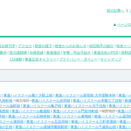
前の記事へ
|
ページ
台校TOP
|
アクセス
|
校舎の様子
|
校舎からのお知らせ
|
担任助手の紹介
|
校舎イベ
案内
|
実力講師陣
|
合格実績
|
東進模試
|
学費・申込手続き
|
東進生向けPOS
|
資料
1日体験
|
東進広告ギャラリー
|
プライバシー・ポリシー
|
サイトマップ
校
|
東進ハイスクール勝どき駅上校
|
東進ハイスクール新宿校 大学受験本科
|
東進ハ
人形町校
<城北地区>
東進ハイスクール赤羽校
|
東進ハイスクール本郷三丁目校
|
東
クール金町校
|
東進ハイスクール亀戸校
|
東進ハイスクール北千住校
|
東進ハイスク
葛西校
|
東進ハイスクール船堀校
|
東進ハイスクール門前仲町校
<城西地区>
東進ハ
寺校
|
東進ハイスクール石神井校
|
東進ハイスクール巣鴨校
|
東進ハイスクール成増
スクール蒲田校
|
東進ハイスクール五反田校
|
東進ハイスクール三軒茶屋校
|
東進ハ
由が丘校
|
東進ハイスクール成城学園前駅校
|
東進ハイスクール千歳烏山校
|
東進ハ