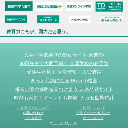
教育力こそが、国力だと思う。
大学・学部選びの動画サイト 東進TV
90日先まで大胆予報！ 全国学校のお天気
受験生必見！ 大学情報・入試情報
きっと元気になる Proverb格言
将来の夢や進路を見つけよう 未来発見サイト
時刻も天気もイベントも掲載! ナガセ世界時計
このサイトについて
リンクについて
お問い合わせ
プライバシーポリシー
データ利用
サイトマップ
ニュースリリース