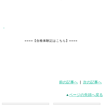
====【合格体験記はこちら】====
前の記事へ
|
次の記事へ
ページの先頭へ戻る