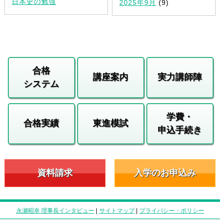
日本史の勉強
2025年9月
(9)
合格
講座案内
実力講師陣
システム
学費・
合格実績
東進模試
申込手続き
資料請求
入学のお申込み
永瀬昭幸 理事長インタビュー
|
サイトマップ
|
プライバシー・ポリシー