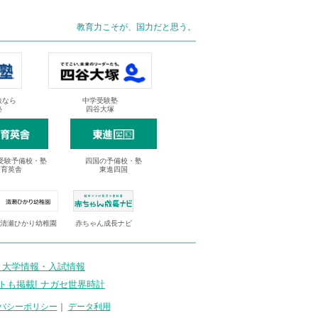
教育力こそが、国力だと思う。
抜なら
中学受験塾
塾
四谷大塚
受験予備校・塾
四国の予備校・塾
進育英舎
東進四国
清瀬ひかり幼稚園
赤ちゃん成長ナビ
 大学情報・入試情報
トも掲載! ナガセ世界時計
バシーポリシー
｜
データ利用