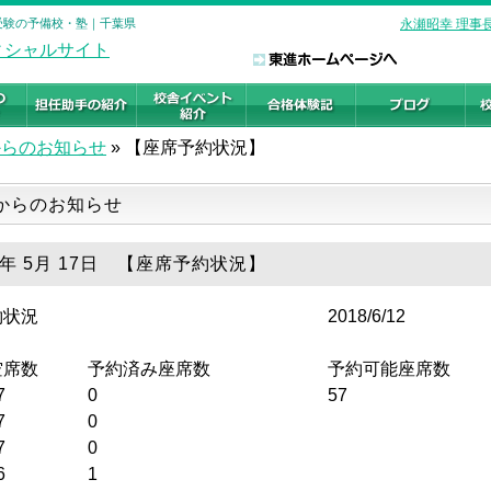
学受験の予備校・塾｜千葉県
永瀬昭幸 理事
からのお知らせ
»
【座席予約状況】
からのお知らせ
8年 5月 17日 【座席予約状況】
約状況
2018/6/12
空席数
予約済み座席数
予約可能座席数
7
0
57
7
0
7
0
6
1