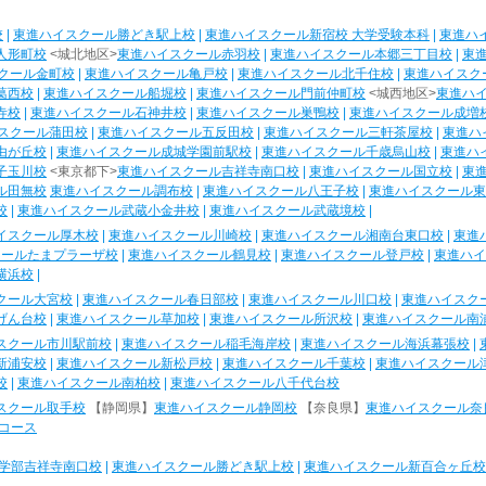
校
|
東進ハイスクール勝どき駅上校
|
東進ハイスクール新宿校 大学受験本科
|
東進ハ
人形町校
<城北地区>
東進ハイスクール赤羽校
|
東進ハイスクール本郷三丁目校
|
東
クール金町校
|
東進ハイスクール亀戸校
|
東進ハイスクール北千住校
|
東進ハイスク
葛西校
|
東進ハイスクール船堀校
|
東進ハイスクール門前仲町校
<城西地区>
東進ハ
寺校
|
東進ハイスクール石神井校
|
東進ハイスクール巣鴨校
|
東進ハイスクール成増
スクール蒲田校
|
東進ハイスクール五反田校
|
東進ハイスクール三軒茶屋校
|
東進ハ
由が丘校
|
東進ハイスクール成城学園前駅校
|
東進ハイスクール千歳烏山校
|
東進ハ
子玉川校
<東京都下>
東進ハイスクール吉祥寺南口校
|
東進ハイスクール国立校
|
東
ル田無校
東進ハイスクール調布校
|
東進ハイスクール八王子校
|
東進ハイスクール東
校
|
東進ハイスクール武蔵小金井校
|
東進ハイスクール武蔵境校
|
イスクール厚木校
|
東進ハイスクール川崎校
|
東進ハイスクール湘南台東口校
|
東進
クールたまプラーザ校
|
東進ハイスクール鶴見校
|
東進ハイスクール登戸校
|
東進ハイ
横浜校
|
クール大宮校
|
東進ハイスクール春日部校
|
東進ハイスクール川口校
|
東進ハイスク
げん台校
|
東進ハイスクール草加校
|
東進ハイスクール所沢校
|
東進ハイスクール南
スクール市川駅前校
|
東進ハイスクール稲毛海岸校
|
東進ハイスクール海浜幕張校
|
新浦安校
|
東進ハイスクール新松戸校
|
東進ハイスクール千葉校
|
東進ハイスクール
校
|
東進ハイスクール南柏校
|
東進ハイスクール八千代台校
スクール取手校
【静岡県】
東進ハイスクール静岡校
【奈良県】
東進ハイスクール奈
コース
学部吉祥寺南口校
|
東進ハイスクール勝どき駅上校
|
東進ハイスクール新百合ヶ丘校