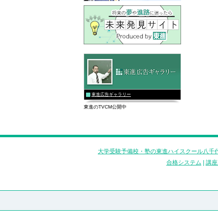
東進広告ギャラリー
東進のTVCM公開中
大学受験予備校・塾の東進ハイスクール八千代
合格システム
|
講座