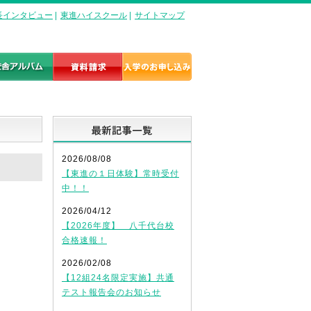
長インタビュー
|
東進ハイスクール
|
サイトマップ
最新記事一覧
2026/08/08
【東進の１日体験】常時受付
中！！
2026/04/12
【2026年度】 八千代台校
合格速報！
2026/02/08
【12組24名限定実施】共通
テスト報告会のお知らせ