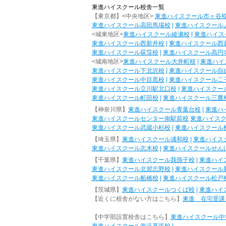
東進ハイスクール校舎一覧
【東京都】<中央地区>
東進ハイスクール市ヶ谷
東進ハイスクール高田馬場校
|
東進ハイスクール
<城東地区>
東進ハイスクール綾瀬校
|
東進ハイス
東進ハイスクール西新井校
|
東進ハイスクール西
東進ハイスクール荻窪校
|
東進ハイスクール高円
<城南地区>
東進ハイスクール大井町校
|
東進ハイ
東進ハイスクール下北沢校
|
東進ハイスクール自
東進ハイスクール中目黒校
|
東進ハイスクール二
東進ハイスクール立川駅北口校
|
東進ハイスクー
東進ハイスクール町田校
|
東進ハイスクール三鷹
【神奈川県】
東進ハイスクール青葉台校
|
東進ハ
東進ハイスクールセンター南駅前校
東進ハイス
東進ハイスクール武蔵小杉校
|
東進ハイスクール
【埼玉県】
東進ハイスクール浦和校
|
東進ハイス
東進ハイスクール志木校
|
東進ハイスクールせん
【千葉県】
東進ハイスクール我孫子校
|
東進ハイ
東進ハイスクール北習志野校
|
東進ハイスクール
東進ハイスクール船橋校
|
東進ハイスクール松戸
【茨城県】
東進ハイスクールつくば校
|
東進ハイ
【近くに校舎がない方はこちら】
東進 在宅受講
【中学部設置校舎はこちら】
東進ハイスクール中