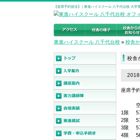
【座席予約状況】 | 東進ハイスクール 八千代台校 大
東進ハイスクール 八千代台校
»
校舎
校舎
201
座席予
1限
5
2限
5
3限
5
4限
5