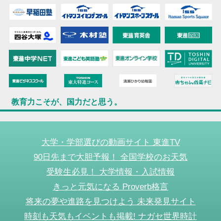
教育力こそが、国力だと思う。
大学・学部選びの動画サイト 東進TV
90日先まで大胆予報！ 全国学校のお天気
受験生必見！ 大学情報・入試情報
きっと元気になる Proverb格言
将来の夢や進路を見つけよう 未来発見サイト
時刻も天気もイベントも掲載! ナガセ世界時計