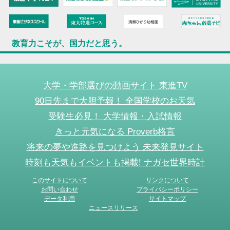
教育力こそが、国力だと思う。
大学・学部選びの動画サイト 東進TV
90日先まで大胆予報！ 全国学校のお天気
受験生必見！ 大学情報・入試情報
きっと元気になる Proverb格言
将来の夢や進路を見つけよう 未来発見サイト
時刻も天気もイベントも掲載! ナガセ世界時計
このサイトについて
リンクについて
お問い合わせ
プライバシーポリシー
データ利用
サイトマップ
ニュースリリース