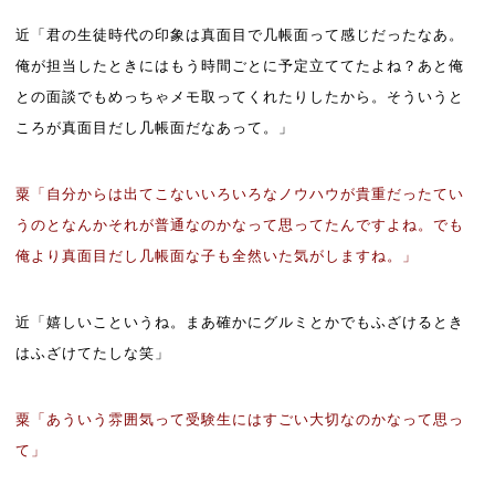
近「君の生徒時代の印象は真面目で几帳面って感じだったなあ。
俺が担当したときにはもう時間ごとに予定立ててたよね？あと俺
との面談でもめっちゃメモ取ってくれたりしたから。そういうと
ころが真面目だし几帳面だなあって。」
粟「自分からは出てこないいろいろなノウハウが貴重だったてい
うのとなんかそれが普通なのかなって思ってたんですよね。でも
俺より真面目だし几帳面な子も全然いた気がしますね。」
近「嬉しいこというね。まあ確かにグルミとかでもふざけるとき
はふざけてたしな笑」
粟「あういう雰囲気って受験生にはすごい大切なのかなって思っ
て」